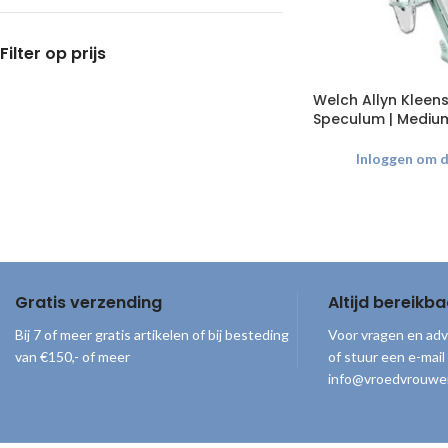
Filter op prijs
Welch Allyn Kleen
Speculum | Mediu
Inloggen om de
Gratis verzending
Altijd bereikba
Bij 7 of meer gratis artikelen of bij besteding
Voor vragen en adv
van €150,- of meer
of stuur een e-mail
info@vroedvrouwe
© 2026
Vroedvrouwenloket
. Alle rechten voorbehouden