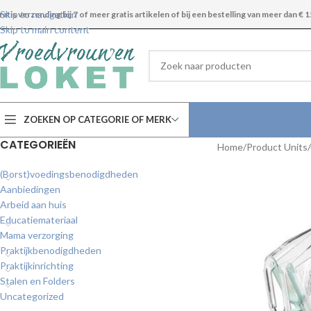
Skip to navigation
ratis verzending bij 7 of meer gratis artikelen of bij een bestelling van meer dan € 1
Skip to main content
ZOEKEN OP CATEGORIE OF MERK
CATEGORIEËN
Home
Product Units/
(Borst)voedingsbenodigdheden
Aanbiedingen
Arbeid aan huis
Educatiemateriaal
Mama verzorging
Praktijkbenodigdheden
Praktijkinrichting
Stalen en Folders
Uncategorized