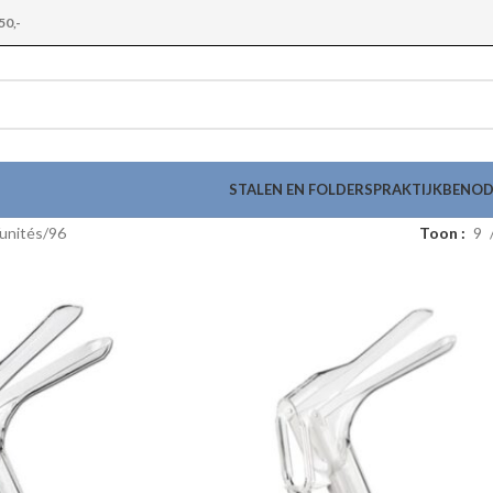
50,-
STALEN EN FOLDERS
PRAKTIJKBENO
unités
96
Toon
9