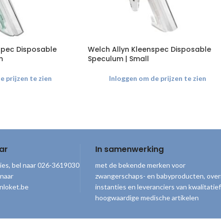
spec Disposable
Welch Allyn Kleenspec Disposable
m
Speculum | Small
 prijzen te zien
Inloggen om de prijzen te zien
ar
In samenwerking
ies, bel naar 026-3619030
met de bekende merken voor
 naar
zwangerschaps- en babyproducten, over
nloket.be
instanties en leveranciers van kwalitatief
hoogwaardige medische artikelen