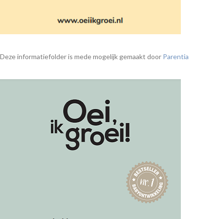
Deze informatiefolder is mede mogelijk gemaakt door
Parentia