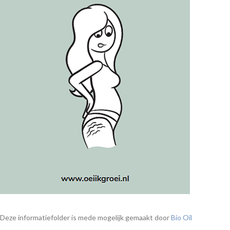
Deze informatiefolder is mede mogelijk gemaakt door
Bio Oil