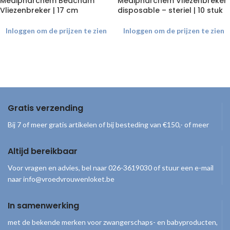
Medipharchem Beacham
Medipharchem Vliezenbreker
Vliezenbreker | 17 cm
disposable – steriel | 10 stuk
Inloggen om de prijzen te zien
Inloggen om de prijzen te zien
Gratis verzending
Bij 7 of meer gratis artikelen of bij besteding van €150,- of meer
Altijd bereikbaar
Voor vragen en advies, bel naar 026-3619030 of stuur een e-mail
naar info@vroedvrouwenloket.be
In samenwerking
met de bekende merken voor zwangerschaps- en babyproducten,