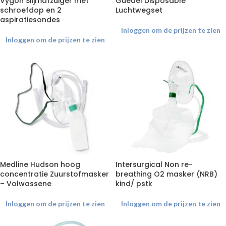
Vygon Slijmafzuiger met
Guedel Disposable
schroefdop en 2
Luchtwegset
aspiratiesondes
Inloggen om de prijzen te zien
Inloggen om de prijzen te zien
Medline Hudson hoog
Intersurgical Non re-
concentratie Zuurstofmasker
breathing O2 masker (NRB)
– Volwassene
kind/ pstk
Inloggen om de prijzen te zien
Inloggen om de prijzen te zien