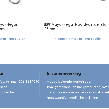
yo-Hegar
ZEPF Mayo-Hegar Naaldvoerder slan
 cm
| 16 cm
 prijzen te zien
Inloggen om de prijzen te zien
ar
In samenwerking
ies, bel naar 026-3619030
met de bekende merken voor
 naar
zwangerschaps- en babyproducten, over
nloket.be
instanties en leveranciers van kwalitatief
hoogwaardige medische artikelen