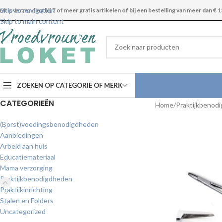
Skip to navigation
ratis verzending bij 7 of meer gratis artikelen of bij een bestelling van meer dan € 1
Skip to main content
ZOEKEN OP CATEGORIE OF MERK
CATEGORIEËN
Home
Praktijkbenod
(Borst)voedingsbenodigdheden
Aanbiedingen
Arbeid aan huis
Educatiemateriaal
Mama verzorging
Praktijkbenodigdheden
Praktijkinrichting
Stalen en Folders
Uncategorized