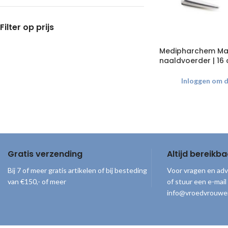
Filter op prijs
Medipharchem Ma
naaldvoerder | 16
Inloggen om de
Gratis verzending
Altijd bereikba
Bij 7 of meer gratis artikelen of bij besteding
Voor vragen en adv
van €150,- of meer
of stuur een e-mail
info@vroedvrouwe
© 2026
Vroedvrouwenloket
. Alle rechten voorbehouden