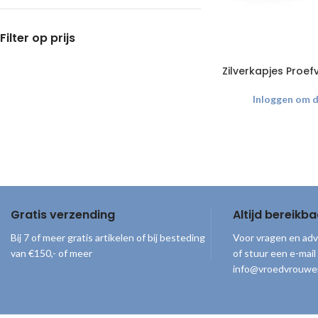
Filter op prijs
Zilverkapjes Proef
Inloggen om de
Gratis verzending
Altijd bereikba
Bij 7 of meer gratis artikelen of bij besteding
Voor vragen en adv
van €150,- of meer
of stuur een e-mail
info@vroedvrouwe
© 2026
Vroedvrouwenloket
. Alle rechten voorbehouden