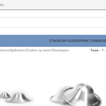
50,-
STALEN EN FOLDERS
PRAKTIJKBENO
gsbenodigdheden
Zoeken op merk
Zilverkapjes
Toon
9