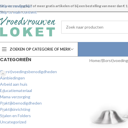
Skip to navigation
ratis verzending bij 7 of meer gratis artikelen of bij een bestelling van meer dan € 1
Skip to main content
ZOEKEN OP CATEGORIE OF MERK
CATEGORIEËN
Home
(Borst)voedin
(Borst)voedingsbenodigdheden
Aanbiedingen
Arbeid aan huis
Educatiemateriaal
Mama verzorging
Praktijkbenodigdheden
Praktijkinrichting
Stalen en Folders
Uncategorized