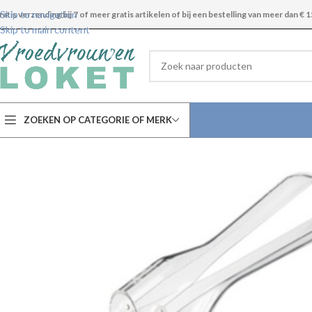
Skip to navigation
ratis verzending bij 7 of meer gratis artikelen of bij een bestelling van meer dan € 1
Skip to main content
ZOEKEN OP CATEGORIE OF MERK