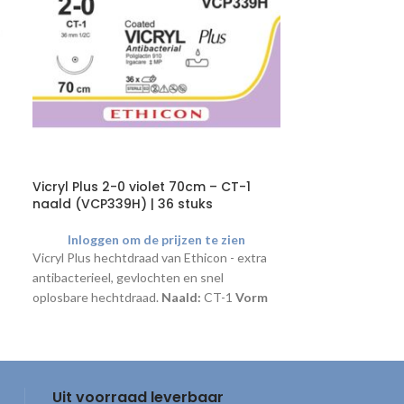
Vicryl Plus 2-0 violet 70cm – CT-1
Vicryl Rapide
naald (VCP339H) | 36 stuks
FS-1 (VR2253) 
Inloggen om de prijzen te zien
Inloggen o
Vicryl Plus hechtdraad van Ethicon - extra
Gevlochten, snel
antibacterieel, gevlochten en snel
hechtmateriaal in
oplosbare hechtdraad.
Naald:
CT-1
Vorm
Hechtingen hoeve
naald:
1/2C
Lengte naald:
36 mm
worden. Voor weef
Naaldpunt type:
Taperpoint
Lengte
ondersteuning n
draad:
70 cm
Kleur draad:
Violet
Dikte
Vorm naald:
3/
draad:
2-0
Naaldpunt type
Uit voorraad leverbaar
draad:
75 cm
Kl