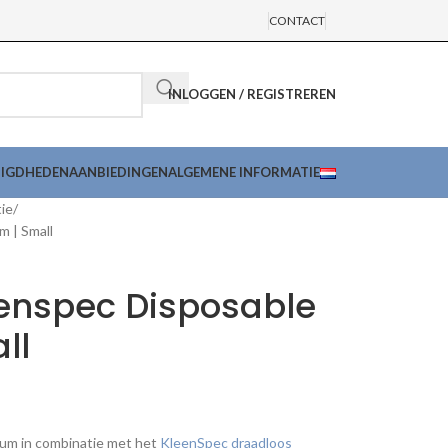
CONTACT
INLOGGEN / REGISTREREN
DIGDHEDEN
AANBIEDINGEN
ALGEMENE INFORMATIE
ie
m | Small
eenspec Disposable
ll
lum in combinatie met het
KleenSpec draadloos