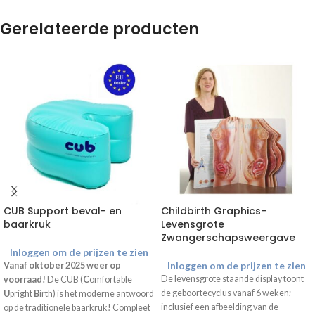
Gerelateerde producten
CUB Support beval- en
Childbirth Graphics-
baarkruk
Levensgrote
Zwangerschapsweergave
Inloggen om de prijzen te zien
Inloggen om de prijzen te zien
Vanaf oktober 2025 weer op
De levensgrote staande display toont
voorraad!
De CUB (
C
omfortable
de geboortecyclus vanaf 6 weken;
U
pright
B
irth) is het moderne antwoord
inclusief een afbeelding van de
op de traditionele baarkruk! Compleet