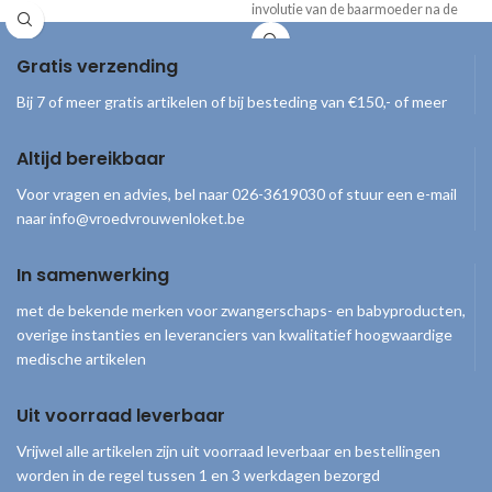
involutie van de baarmoeder na de
geleverd inclusief draagtas, handpomp
bevalling. De afbeeldingen laten de
en gebruiksaanwijzing.
groei van de foetus zien gedurende de
Gratis verzending
zwangerschap, met daarbij duidelijke
informatie en tips. *Alleen beschikbaar
Bij 7 of meer gratis artikelen of bij besteding van €150,- of meer
met Engelse tekst
Altijd bereikbaar
Voor vragen en advies, bel naar 026-3619030 of stuur een e-mail
naar info@vroedvrouwenloket.be
In samenwerking
met de bekende merken voor zwangerschaps- en babyproducten,
overige instanties en leveranciers van kwalitatief hoogwaardige
medische artikelen
Uit voorraad leverbaar
Vrijwel alle artikelen zijn uit voorraad leverbaar en bestellingen
worden in de regel tussen 1 en 3 werkdagen bezorgd
© 2026
Vroedvrouwenloket
. Alle rechten voorbehouden