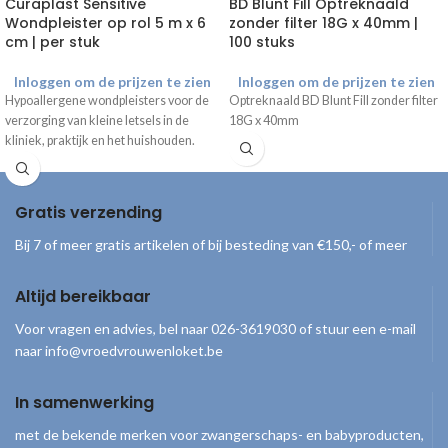
Curaplast Sensitive
BD Blunt Fill Optreknaald
Wondpleister op rol 5 m x 6
zonder filter 18G x 40mm |
cm | per stuk
100 stuks
Inloggen om de prijzen te zien
Inloggen om de prijzen te zien
Hypoallergene wondpleisters voor de
Optreknaald BD Blunt Fill zonder filter
verzorging van kleine letsels in de
18G x 40mm
kliniek, praktijk en het huishouden.
Gratis verzending
Bij 7 of meer gratis artikelen of bij besteding van €150,- of meer
Altijd bereikbaar
Voor vragen en advies, bel naar 026-3619030 of stuur een e-mail
naar info@vroedvrouwenloket.be
In samenwerking
met de bekende merken voor zwangerschaps- en babyproducten,