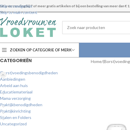
Skip to navigation
ratis verzending bij 7 of meer gratis artikelen of bij een bestelling van meer dan € 1
Skip to main content
ZOEKEN OP CATEGORIE OF MERK
CATEGORIEËN
Home
(Borst)voedin
(Borst)voedingsbenodigdheden
Aanbiedingen
Arbeid aan huis
Educatiemateriaal
Mama verzorging
Praktijkbenodigdheden
Praktijkinrichting
Stalen en Folders
Uncategorized