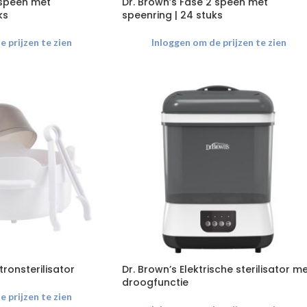
 speen met
Dr. Brown’s Fase 2 speen met
ks
speenring | 24 stuks
 prijzen te zien
Inloggen om de prijzen te zien
ronsterilisator
Dr. Brown’s Elektrische sterilisator m
droogfunctie
 prijzen te zien