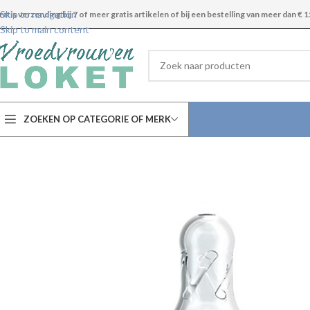
Skip to navigation
ratis verzending bij 7 of meer gratis artikelen of bij een bestelling van meer dan € 1
Skip to main content
ZOEKEN OP CATEGORIE OF MERK