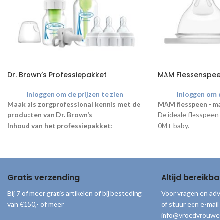
Dr. Brown’s Professiepakket
MAM Flessenspeen
Inloggen om de prijzen te zien
Inloggen om d
Maak als zorgprofessional kennis met de
MAM flesspeen
- ma
producten van Dr. Brown’s
De ideale flesspeen
Inhoud van het professiepakket:
0M+ baby.
1x Dr. Brown’s Specialty Feeding System –
120 ml
2x Dr. Brown’s Options+ Antikoliek flesje –
60 ml
Gratis verzending
Altijd bereikba
1x Dr. Brown’s Transition Speen (Newborn)
1x Dr. Brown’s Prematuurspeen
Bij 7 of meer gratis artikelen of bij besteding
Voor vragen en adv
1x Dr. Brown’s Ultra Prematuurspeen
van €150,- of meer
of stuur een e-mail
1x Dr. Brown’s HappyPaci fopspeen
info@vroedvrouwe