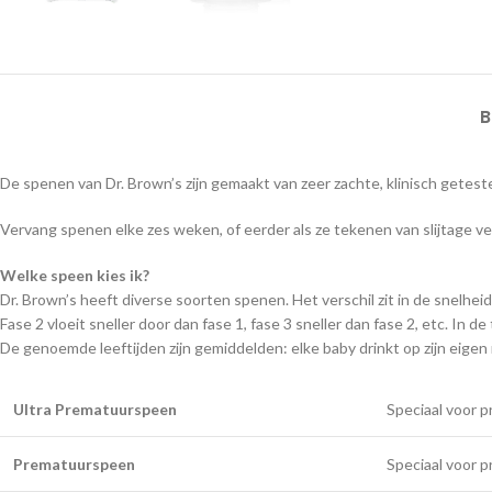
B
De spenen van Dr. Brown’s zijn gemaakt van zeer zachte, klinisch geteste
Vervang spenen elke zes weken, of eerder als ze tekenen van slijtage v
Welke speen kies ik?
Dr. Brown’s heeft diverse soorten spenen. Het verschil zit in de snelh
Fase 2 vloeit sneller door dan fase 1, fase 3 sneller dan fase 2, etc. In de
De genoemde leeftijden zijn gemiddelden: elke baby drinkt op zijn eigen 
Ultra Prematuurspeen
Speciaal voor p
Prematuurspeen
Speciaal voor 