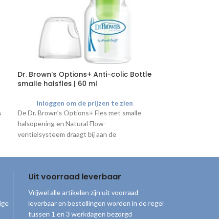
Dr. Brown’s Options+ Anti-colic Bottle
Dr. Brown’s Ul
smalle halsfles | 60 ml
24 stuks
Inloggen om de prijzen te zien
Inloggen o
s
De Dr. Brown’s Options+ Fles met smalle
Deze spenen heb
halsopening en Natural Flow-
Geschikt voor ze
ventielsysteem draagt bij aan de
kwetsbare zuige
gezondheid van de baby omdat het
geleverd met een
voorkomt dat er lucht in de fles komt wat
individueel verp
darmkrampjes kan veroorzaken. De fles
Uit voorraad leverbaar
wordt geleverd met een fase 1 speen en
reinigingsborsteltje.
Vrijwel alle artikelen zijn uit voorraad
ige
leverbaar en bestellingen worden in de regel
tussen 1 en 3 werkdagen bezorgd