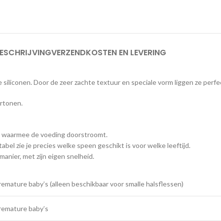
ESCHRIJVING
VERZENDKOSTEN EN LEVERING
 siliconen. Door de zeer zachte textuur en speciale vorm liggen ze perfe
ertonen.
eid waarmee de voeding doorstroomt.
 tabel zie je precies welke speen geschikt is voor welke leeftijd.
manier, met zijn eigen snelheid.
remature baby’s (alleen beschikbaar voor smalle halsflessen)
premature baby’s