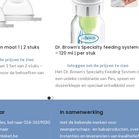
 maat 1 | 2 stuks
Dr. Brown’s Specialty feeding system
– 120 ml | per stuk
e prijzen te zien
Inloggen om de prijzen te zien
at 1 Set van 2 stuks –
Het Dr. Brown's Specialty Feeding System i
 voor de behoeften van
een unieke combinatie van fles, speen en
doseerklepje en speciaal ontwikkeld voor
het verlichten van gecompliceerde orale
voedingsproblemen.
ar
In samenwerking
ies, bel naar 026-3619030
met de bekende merken voor
 naar
zwangerschaps- en babyproducten, over
nloket.be
instanties en leveranciers van kwalitatief