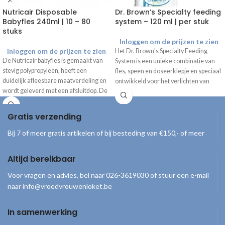
Nutricair Disposable
Dr. Brown’s Specialty feeding
Babyfles 240ml | 10 – 80
system – 120 ml | per stuk
stuks
Inloggen om de prijzen te zien
Inloggen om de prijzen te zien
Het Dr. Brown's Specialty Feeding
De Nutricair babyfles is gemaakt van
System is een unieke combinatie van
stevig polypropyleen, heeft een
fles, speen en doseerklepje en speciaal
duidelijk afleesbare maatverdeling en
ontwikkeld voor het verlichten van
wordt geleverd met een afsluitdop. De
gecompliceerde orale
flessen zijn steriel, per stuk verpakt en
voedingsproblemen.
direct klaar voor gebruik. Geschikt
Gratis verzending
voor eenmalig gebruik. Nb. Wordt
geleverd zonder flessenspeen.
Bij 7 of meer gratis artikelen of bij besteding van €150,- of meer
Altijd bereikbaar
Voor vragen en advies, bel naar 026-3619030 of stuur een e-mail
naar info@vroedvrouwenloket.be
In samenwerking