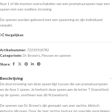
fase 1 of die moeten overschakelen van een prematuurspeen naar een
speen met een snellere stroming.
De spenen worden geleverd met een speenring en zijn individueel
verpakt.
Vergelijken
Artikelnummer:
72239318782
Categorieën:
Dr. Brown’s
,
Flessen en spenen
Share:
Beschrijving
De doorstroming van deze speen ligt tussen die van prematuurspeen
en de fase 1 speen. Je herkent deze speen aan de letter T (transition)
op de speen, voorheen was dit N (newborn).
De spenen van Dr. Brown’s zijn gemaakt van zeer zachte, klinisch
geteste siliconen. Door de zeer zachte textuur en speciale vorm liggen