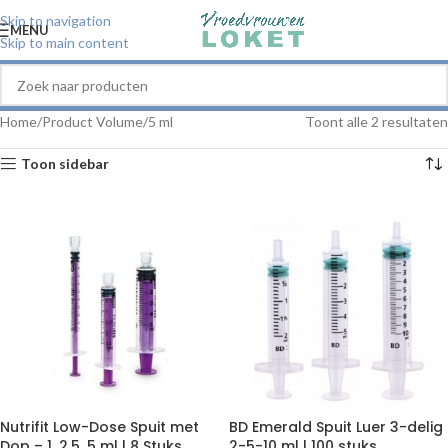
Skip to navigation
MENU
Skip to main content
Home
Product Volume
5 ml
Toont alle 2 resultaten
Toon sidebar
Nutrifit Low-Dose Spuit met
BD Emerald Spuit Luer 3-delig
Dop – 1, 2.5, 5 ml | 8 Stuks
2-5-10 ml | 100 stuks