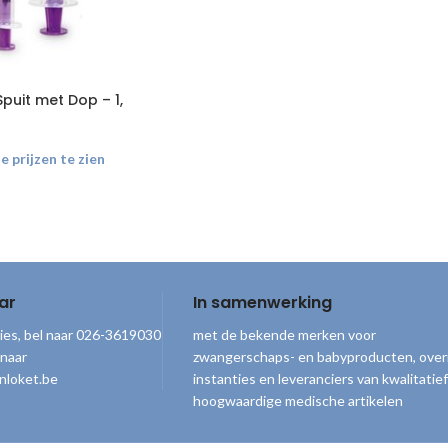
Spuit met Dop – 1,
 prijzen te zien
ar
In samenwerking
ies, bel naar 026-3619030
met de bekende merken voor
 naar
zwangerschaps- en babyproducten, over
nloket.be
instanties en leveranciers van kwalitatief
hoogwaardige medische artikelen