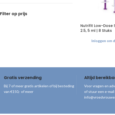
Filter op prijs
Nutrifit Low-Dose 
2.5, 5 ml | 8 Stuks
Inloggen om de
Gratis verzending
Altijd bereikba
Bij 7 of meer gratis artikelen of bij besteding
Voor vragen en adv
van €150,- of meer
of stuur een e-mail
info@vroedvrouwe
© 2026
Vroedvrouwenloket
. Alle rechten voorbehouden