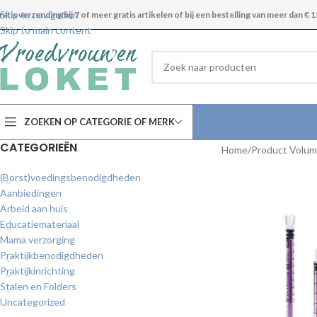
Skip to navigation
ratis verzending bij 7 of meer gratis artikelen of bij een bestelling van meer dan € 1
Skip to main content
ZOEKEN OP CATEGORIE OF MERK
CATEGORIEËN
Home
Product Volu
(Borst)voedingsbenodigdheden
Aanbiedingen
Arbeid aan huis
Educatiemateriaal
Mama verzorging
Praktijkbenodigdheden
Praktijkinrichting
Stalen en Folders
Uncategorized