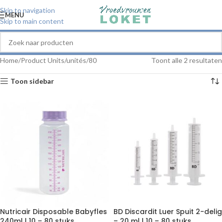
Skip to navigation
MENU
Skip to main content
Home
Product Units/unités
80
Toont alle 2 resultaten
Toon sidebar
Nutricair Disposable Babyfles
BD Discardit Luer Spuit 2-delig
240ml | 10 – 80 stuks
– 20 ml | 10 – 80 stuks