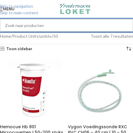
Skip to navigation
MENU
Skip to main content
Home
Product Units/unités
50
Toont alle 7 resultaten
Toon sidebar
Hemocue Hb 801
Vygon Voedingssonde RXC
Microcuvetten | 50-200 stuks
PVC CH06 – 40 cm | 10 – 50