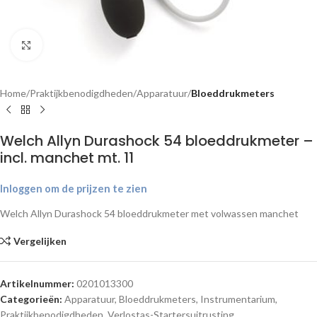
Klik om te vergroten
Home
Praktijkbenodigdheden
Apparatuur
Bloeddrukmeters
Welch Allyn Durashock 54 bloeddrukmeter –
incl. manchet mt. 11
Inloggen om de prijzen te zien
Welch Allyn Durashock 54 bloeddrukmeter met volwassen manchet
Vergelijken
Artikelnummer:
0201013300
Categorieën:
Apparatuur
,
Bloeddrukmeters
,
Instrumentarium
,
Praktijkbenodigdheden
,
Verlostas-Startersuitrusting