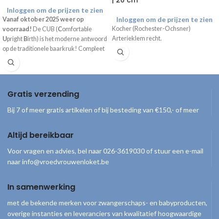
| 20 cm
Inloggen om de prijzen te zien
Inloggen om de prijzen te zien
Vanaf oktober 2025 weer op
Kocher (Rochester-Ochsner)
voorraad!
De CUB (
C
omfortable
Arterieklem recht.
U
pright
B
irth) is het moderne antwoord
op de traditionele baarkruk! Compleet
geleverd inclusief draagtas, handpomp
en gebruiksaanwijzing.
Gratis verzending
Bij 7 of meer gratis artikelen of bij besteding van €150,- of meer
Altijd bereikbaar
Voor vragen en advies, bel naar 026-3619030 of stuur een e-mail
naar info@vroedvrouwenloket.be
In samenwerking
met de bekende merken voor zwangerschaps- en babyproducten,
overige instanties en leveranciers van kwalitatief hoogwaardige