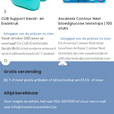
CUB Support beval- en
Ascensia Contour Next
baarkruk
bloedglucose teststrips | 100
stuks
Inloggen om de prijzen te zien
Inloggen om de prijzen te zien
Vanaf oktober 2025 weer op
De Ascensia Contour Next strips
voorraad!
De CUB (
C
omfortable
(voorheen de Bayer Contour Next
U
pright
B
irth) is het moderne antwoord
teststrips) zijn zeer nauwkeurige en
op de traditionele baarkruk! Compleet
zelfcoderende glucose teststrips voor
geleverd inclusief draagtas, handpomp
het meten van de hoeveelheid glucose
en gebruiksaanwijzing.
in het bloed. Nb. Uitsluitend voor
Gratis verzending
gebruik met de
Bayer Contour XT
meter
en Contour Next One
Bij 7 of meer gratis artikelen of bij besteding van €150,- of meer
bloedsuikermeter.
Altijd bereikbaar
Voor vragen en advies, bel naar 026-3619030 of stuur een e-mail
naar info@vroedvrouwenloket.be