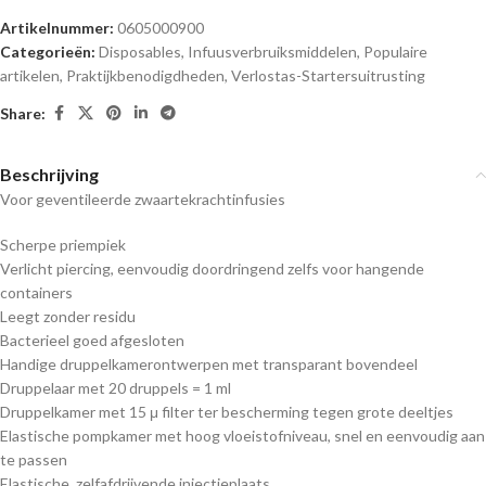
Artikelnummer:
0605000900
Categorieën:
Disposables
,
Infuusverbruiksmiddelen
,
Populaire
artikelen
,
Praktijkbenodigdheden
,
Verlostas-Startersuitrusting
Share:
Beschrijving
Voor geventileerde zwaartekrachtinfusies
Scherpe priempiek
Verlicht piercing, eenvoudig doordringend zelfs voor hangende
containers
Leegt zonder residu
Bacterieel goed afgesloten
Handige druppelkamerontwerpen met transparant bovendeel
Druppelaar met 20 druppels = 1 ml
Druppelkamer met 15 μ filter ter bescherming tegen grote deeltjes
Elastische pompkamer met hoog vloeistofniveau, snel en eenvoudig aan
te passen
Elastische, zelfafdrijvende injectieplaats