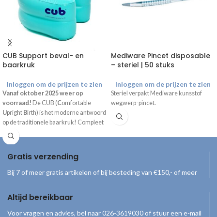
CUB Support beval- en
Mediware Pincet disposable
baarkruk
– steriel | 50 stuks
Inloggen om de prijzen te zien
Inloggen om de prijzen te zien
Vanaf oktober 2025 weer op
Steriel verpakt Mediware kunsstof
voorraad!
De CUB (
C
omfortable
wegwerp-pincet.
U
pright
B
irth) is het moderne antwoord
op de traditionele baarkruk! Compleet
geleverd inclusief draagtas, handpomp
en gebruiksaanwijzing.
Gratis verzending
Bij 7 of meer gratis artikelen of bij besteding van €150,- of meer
Altijd bereikbaar
Voor vragen en advies, bel naar 026-3619030 of stuur een e-mail