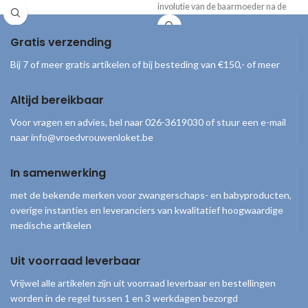
involutie van de baarmoeder na de
geleverd inclusief draagtas, handpomp
bevalling. De afbeeldingen laten de
en gebruiksaanwijzing.
groei van de foetus zien gedurende de
Gratis verzending
zwangerschap, met daarbij duidelijke
informatie en tips. *Alleen beschikbaar
Bij 7 of meer gratis artikelen of bij besteding van €150,- of meer
met Engelse tekst
Altijd bereikbaar
Voor vragen en advies, bel naar 026-3619030 of stuur een e-mail
naar info@vroedvrouwenloket.be
In samenwerking
met de bekende merken voor zwangerschaps- en babyproducten,
overige instanties en leveranciers van kwalitatief hoogwaardige
medische artikelen
Uit voorraad leverbaar
Vrijwel alle artikelen zijn uit voorraad leverbaar en bestellingen
worden in de regel tussen 1 en 3 werkdagen bezorgd
© 2026
Vroedvrouwenloket
. Alle rechten voorbehouden