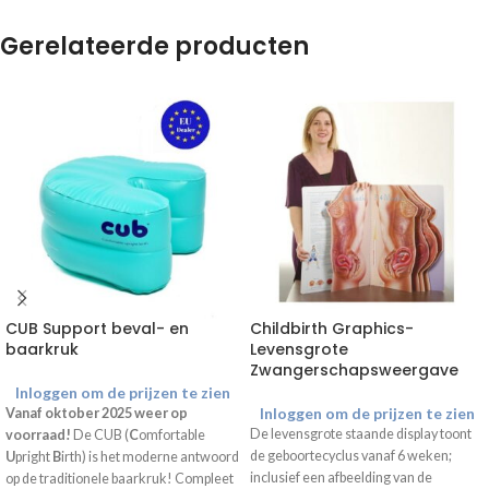
Gerelateerde producten
CUB Support beval- en
Childbirth Graphics-
baarkruk
Levensgrote
Zwangerschapsweergave
Inloggen om de prijzen te zien
Inloggen om de prijzen te zien
Vanaf oktober 2025 weer op
De levensgrote staande display toont
voorraad!
De CUB (
C
omfortable
de geboortecyclus vanaf 6 weken;
U
pright
B
irth) is het moderne antwoord
inclusief een afbeelding van de
op de traditionele baarkruk! Compleet