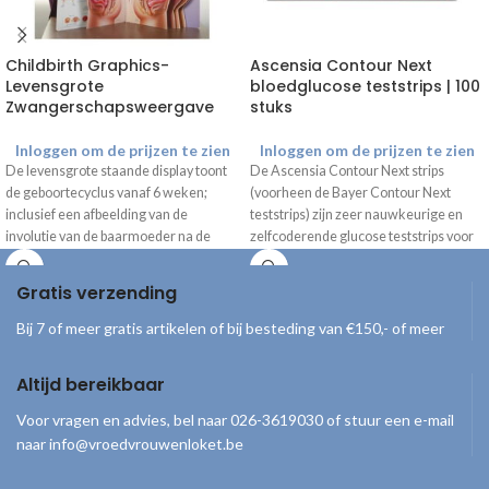
Childbirth Graphics-
Ascensia Contour Next
Levensgrote
bloedglucose teststrips | 100
Zwangerschapsweergave
stuks
Inloggen om de prijzen te zien
Inloggen om de prijzen te zien
De levensgrote staande display toont
De Ascensia Contour Next strips
de geboortecyclus vanaf 6 weken;
(voorheen de Bayer Contour Next
inclusief een afbeelding van de
teststrips) zijn zeer nauwkeurige en
involutie van de baarmoeder na de
zelfcoderende glucose teststrips voor
bevalling. De afbeeldingen laten de
het meten van de hoeveelheid glucose
groei van de foetus zien gedurende de
in het bloed. Nb. Uitsluitend voor
Gratis verzending
zwangerschap, met daarbij duidelijke
gebruik met de
Bayer Contour XT
informatie en tips. *Alleen beschikbaar
meter
en Contour Next One
Bij 7 of meer gratis artikelen of bij besteding van €150,- of meer
met Engelse tekst
bloedsuikermeter.
Altijd bereikbaar
Voor vragen en advies, bel naar 026-3619030 of stuur een e-mail
naar info@vroedvrouwenloket.be