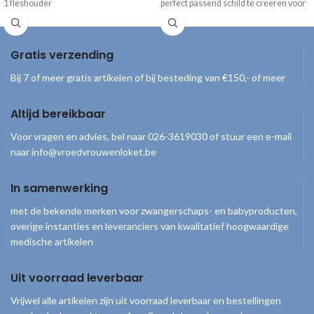
1 fleshouder
perfect passend schild te creëren voor
1 borstschild 25 mm
de Ardo borstkolf.
1 borstschild 30,5 mm
1 borstschild koppelstuk (inclusief
Gratis verzending
membraan en membraanafdekking)
2 ventielen
Bij 7 of meer gratis artikelen of bij besteding van €150,- of meer
3 silliconen slangetje (2x kort + 1x lang)
1 Y-connector
Altijd bereikbaar
1 L-connector
1 flessenring met afdekplaatje
Voor vragen en advies, bel naar 026-3619030 of stuur een e-mail
naar info@vroedvrouwenloket.be
In samenwerking
met de bekende merken voor zwangerschaps- en babyproducten,
overige instanties en leveranciers van kwalitatief hoogwaardige
medische artikelen
Uit voorraad leverbaar
Vrijwel alle artikelen zijn uit voorraad leverbaar en bestellingen