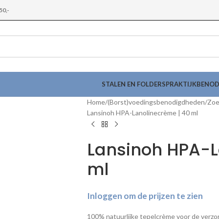
50,-
STALEN EN FOLDERS
PRAKTIJKBENO
Home
(Borst)voedingsbenodigdheden
Zoe
Lansinoh HPA-Lanolinecrème | 40 ml
Lansinoh HPA-L
ml
Inloggen om de prijzen te zien
100% natuurlijke tepelcrème voor de verzor