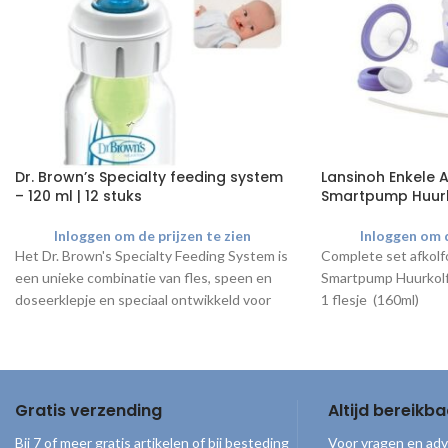
Dr. Brown’s Specialty feeding system
Lansinoh Enkele Af
– 120 ml | 12 stuks
Smartpump Huurk
Inloggen om de prijzen te zien
Inloggen om d
Het Dr. Brown's Specialty Feeding System is
Complete set afkolf
een unieke combinatie van fles, speen en
Smartpump Huurkolf
doseerklepje en speciaal ontwikkeld voor
1 flesje (160ml)
het verlichten van gecompliceerde orale
1 fleshouder
voedingsproblemen.
1 borstschild 25 mm
De Dr. Brown's Specialty Feeding
1 borstschild 30,5 
Systemen worden als losse
1 borstschild koppel
onderdelen geleverd!
Gratis verzending
Altijd bereikba
membraan en membr
2 ventielen
Inhoud
Bij 7 of meer gratis artikelen of bij besteding
Voor vragen en adv