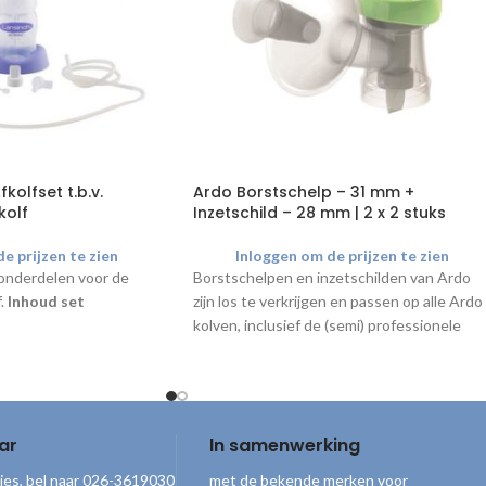
kolfset t.b.v.
Ardo Borstschelp – 31 mm +
olf
Inzetschild – 28 mm | 2 x 2 stuks
e prijzen te zien
Inloggen om de prijzen te zien
onderdelen voor de
Borstschelpen en inzetschilden van Ardo
.
Inhoud set
zijn los te verkrijgen en passen op alle Ardo
kolven, inclusief de (semi) professionele
kolven Carum en Bellis.
mm
stuk (inclusief
ar
In samenwerking
aanafdekking)
ies, bel naar 026-3619030
met de bekende merken voor