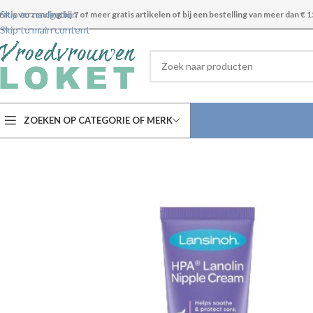
Skip to navigation
ratis verzending bij 7 of meer gratis artikelen of bij een bestelling van meer dan € 1
Skip to main content
ZOEKEN OP CATEGORIE OF MERK