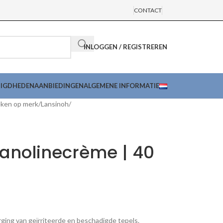
CONTACT
INLOGGEN / REGISTREREN
DIGDHEDEN
AANBIEDINGEN
ALGEMENE INFORMATIE
ken op merk
Lansinoh
anolinecrème | 40
ging van geïrriteerde en beschadigde tepels.