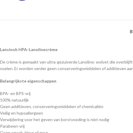
B
Lansinoh HPA-Lanolinecrème
De crème is gemaakt van ultra-gezuiverde Lanoline: wolvet die overblij
voelen. Er worden verder geen conserveringsmiddelen of additieven aan
Belangrijkste eigenschappen
BPA- en BPS-vrij
100% natuurlijk
Geen additieven, conserveringsmiddelen of chemicaliën
Veilig en hypoallergeen
Verwijdering voor het geven van borstvoeding is niet nodig
Parabeen-vrij
Geen smaak, kleur of geur