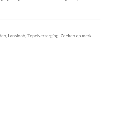
den
,
Lansinoh
,
Tepelverzorging
,
Zoeken op merk