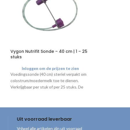
Vygon Nutrifit Sonde – 40 cm | 1 – 25
Zilverkapjes P
stuks
Inloggen o
Inloggen om de prijzen te zien
Zilverkapjes wor
Voedingssonde (40 cm) steriel verpakt om
tepelkloven, tep
colostrum/moedermelk toe te dienen.
op natuurlijke m
Verkrijgbaar per stuk of per 25 stuks. De
lactatiekundigen
bijbehorende
colostrumspuit
is los
zorgprofessional
verkrijgbaar.
proefpakket same
x maat M/L en 1x
kunnen adviseren
Uit voorraad leverbaar
Vrijwel alle artikelen zijn uit voorraad