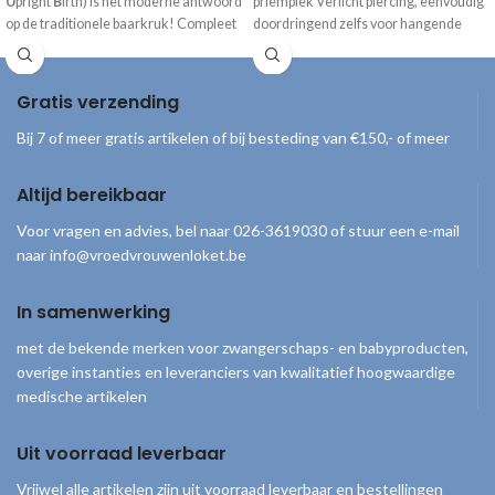
U
pright
B
irth) is het moderne antwoord
priempiek Verlicht piercing, eenvoudig
op de traditionele baarkruk! Compleet
doordringend zelfs voor hangende
geleverd inclusief draagtas, handpomp
containers Leegt zonder residu
en gebruiksaanwijzing.
Bacterieel goed afgesloten Handige
Gratis verzending
Bij 7 of meer gratis artikelen of bij besteding van €150,- of meer
Altijd bereikbaar
Voor vragen en advies, bel naar 026-3619030 of stuur een e-mail
naar info@vroedvrouwenloket.be
In samenwerking
met de bekende merken voor zwangerschaps- en babyproducten,
overige instanties en leveranciers van kwalitatief hoogwaardige
medische artikelen
Uit voorraad leverbaar
Vrijwel alle artikelen zijn uit voorraad leverbaar en bestellingen