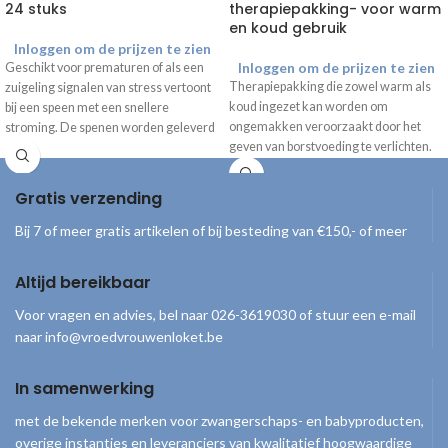
24 stuks
therapiepakking- voor warm
en koud gebruik
Inloggen om de prijzen te zien
Inloggen om de prijzen te zien
Geschikt voor prematuren of als een
Therapiepakking die zowel warm als
zuigeling signalen van stress vertoont
koud ingezet kan worden om
bij een speen met een snellere
ongemakken veroorzaakt door het
stroming. De spenen worden geleverd
geven van borstvoeding te verlichten.
met een speenring en zijn individueel
verpakt.
Gratis verzending
Bij 7 of meer gratis artikelen of bij besteding van €150,- of meer
Altijd bereikbaar
Voor vragen en advies, bel naar 026-3619030 of stuur een e-mail
naar info@vroedvrouwenloket.be
In samenwerking
met de bekende merken voor zwangerschaps- en babyproducten,
overige instanties en leveranciers van kwalitatief hoogwaardige