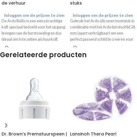
de verhuur
stuks
Inloggen om de prijzen te zien
Inloggen om de prijzen te zien
De Ardo Bellis is een extra krachtige
Gebruik het Ardo siliconen inzetstuk in
kolf, speciaal bedoeld voor het op gang
combinatie met het Ardo borstschild 26
brengen van de borstvoeding en dus
mm (apart verkrijgbaar) om een
ideaal om in te zetten als huurkolf.
perfect passend schild te creëren voor
Inhoud
de Ardo borstkolf.
Ardo Bellis borstkolf
Gerelateerde producten
Voedingsadapter met USB-kabel
Geïntegreerde flessenhouder
Aansluiting voor afkolfset
Aansluitopening voor USB-
voedingsadapter
Ardo Bellis is ideaal om in te zetten als
verhuurkolf voor meerdere
gebruikers. De benodigde afkolfset
wordt
NIET
meegeleverd, aangezien
iedere gebruiker een eigen afkolfset
dient te gebruiken in verband met de
hygiëne.
Dr. Brown’s Prematuurspeen |
Lansinoh Thera Pearl