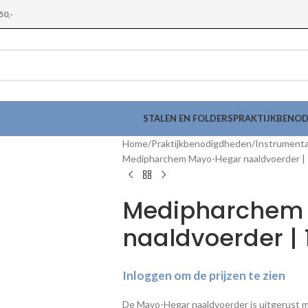
50,-
STALEN EN FOLDERS
PRAKTIJKBENO
Home
Praktijkbenodigdheden
Instrument
Medipharchem Mayo-Hegar naaldvoerder |
Medipharchem
naaldvoerder |
Inloggen om de prijzen te zien
De Mayo-Hegar naaldvoerder is uitgerust me