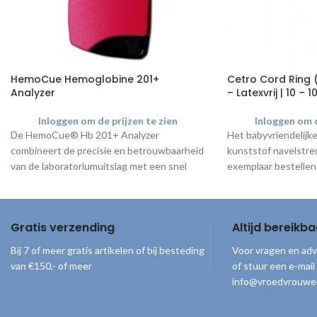
HemoCue Hemoglobine 201+
Cetro Cord Ring 
Analyzer
– Latexvrij | 10 – 
Inloggen om de prijzen te zien
Inloggen om d
De HemoCue® Hb 201+ Analyzer
Het babyvriendelijke
combineert de precisie en betrouwbaarheid
kunststof navelstren
van de laboratoriumuitslag met een snel
exemplaar bestellen
resultaat. De Hb analyzer is eenvoudig in
www.mijnkraamshop
gebruik door de handzame afmetingen.
Gebruik de analyzer in combinatie met de
Gratis verzending
Altijd bereikba
Hemocue microcuvetten
.
Bij 7 of meer gratis artikelen of bij besteding
Voor vragen en adv
van €150,- of meer
of stuur een e-mail
info@vroedvrouwe
© 2026
Vroedvrouwenloket
. Alle rechten voorbehouden