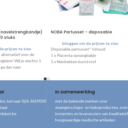
(navelstrengbandje)
NOBA Partusset – disposable
100 stuks
Inloggen om de prijzen te zien
e prijzen te zien
Disposable partusset* Inhoud:
 alternatief voor de
1 x Placenta opvangbakje
gklem! Wil je slechts 1
1 x Nierbekken kunststof
 ga dan naar
1 x Handschoen maat 8, steriel
.nl
.
2 x Splitkompres 10 x 10, steriel
1 x Afdekdoek 75 x 90 cm
1 x Onderlegger 40 x 60 cm
ar
In samenwerking
2 x Navelklem, steriel
1 x Slijmzuiger baby CH10
ies, bel naar 026-3619030
met de bekende merken voor
2 x Damesverband
 naar
zwangerschaps- en babyproducten, over
4 x Gaasboldepper, steriel
nloket.be
instanties en leveranciers van kwalitatief
1 x Gaaskompres, steriel 5 x 5 cm
hoogwaardige medische artikelen
1 x Lister verbandschaar 14 cm