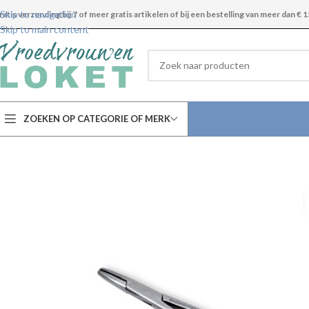
Skip to navigation
ratis verzending bij 7 of meer gratis artikelen of bij een bestelling van meer dan € 1
Skip to main content
ZOEKEN OP CATEGORIE OF MERK