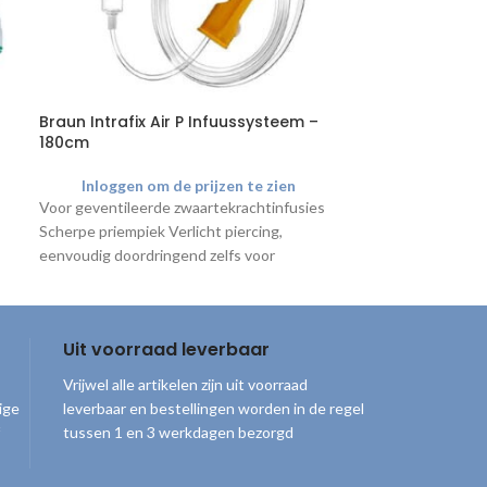
Braun Intrafix Air P Infuussysteem –
EP 2-Laags O
180cm
45cm x 150m | 
Inloggen om de prijzen te zien
Inloggen o
Voor geventileerde zwaartekrachtinfusies
A-kwaliteit gepe
Scherpe priempiek Verlicht piercing,
onderzoekbankpa
eenvoudig doordringend zelfs voor
hangende containers Leegt zonder residu
Bacterieel goed afgesloten Handige
Uit voorraad leverbaar
Vrijwel alle artikelen zijn uit voorraad
ige
leverbaar en bestellingen worden in de regel
tussen 1 en 3 werkdagen bezorgd