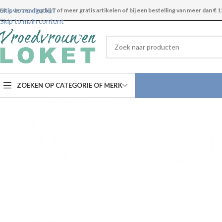
Skip to navigation
ratis verzending bij 7 of meer gratis artikelen of bij een bestelling van meer dan € 1
Skip to main content
ZOEKEN OP CATEGORIE OF MERK