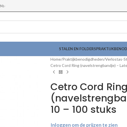
50,-
STALEN EN FOLDERS
PRAKTIJKBENO
Home
Praktijkbenodigdheden
Verlostas-St
Cetro Cord Ring (navelstrengbandje) – Latex
Cetro Cord Rin
(navelstrengban
10 – 100 stuks
Inloggen om de prijzen te zien