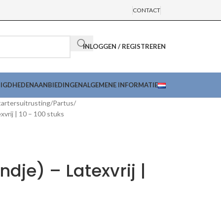
CONTACT
INLOGGEN / REGISTREREN
DIGDHEDEN
AANBIEDINGEN
ALGEMENE INFORMATIE
artersuitrusting
Partus
vrij | 10 – 100 stuks
g
dje) – Latexvrij |