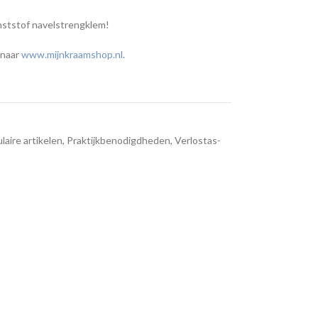
unststof navelstrengklem!
 naar
www.mijnkraamshop.nl
.
laire artikelen
,
Praktijkbenodigdheden
,
Verlostas-