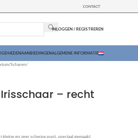
CONTACT
INLOGGEN / REGISTREREN
DIGDHEDEN
AANBIEDINGEN
ALGEMENE INFORMATIE
arium
Scharen
risschaar – recht
en kleine en zeer scherpe punt, speciaal gemaakt