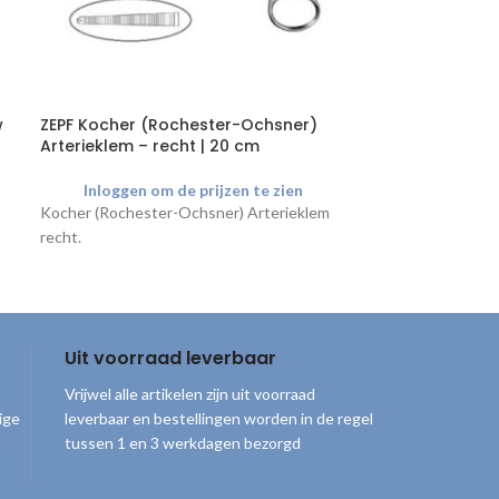
w
ZEPF Kocher (Rochester-Ochsner)
ZEPF Mayo-He
Arterieklem – recht | 20 cm
slank | 16 cm
Inloggen om de prijzen te zien
Inloggen o
Kocher (Rochester-Ochsner) Arterieklem
Mayo-Hegar Naal
recht.
Uit voorraad leverbaar
Vrijwel alle artikelen zijn uit voorraad
ige
leverbaar en bestellingen worden in de regel
tussen 1 en 3 werkdagen bezorgd