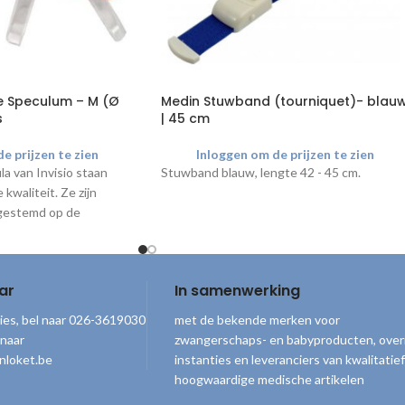
le Speculum – M (Ø
Medin Stuwband (tourniquet)- blau
s
| 45 cm
e prijzen te zien
Inloggen om de prijzen te zien
a van Invisio staan
Stuwband blauw, lengte 42 - 45 cm.
waliteit. Ze zijn
gestemd op de
 ftalaatvrij en zeer
 afzonderlijk steriel
 bijbehorende
LED
ar
In samenwerking
icht en efficiëntie.
ies, bel naar 026-3619030
met de bekende merken voor
 naar
zwangerschaps- en babyproducten, over
nloket.be
instanties en leveranciers van kwalitatief
hoogwaardige medische artikelen