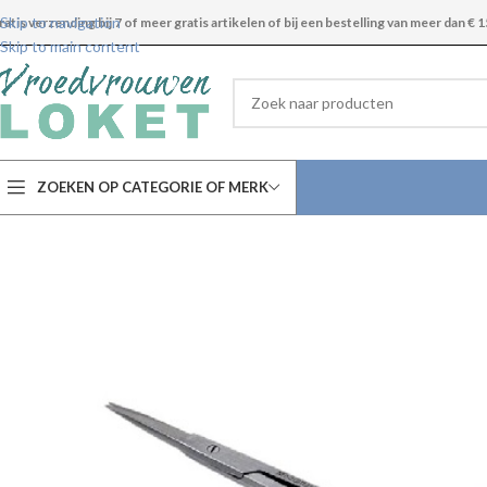
Skip to navigation
ratis verzending bij 7 of meer gratis artikelen of bij een bestelling van meer dan € 1
Skip to main content
ZOEKEN OP CATEGORIE OF MERK