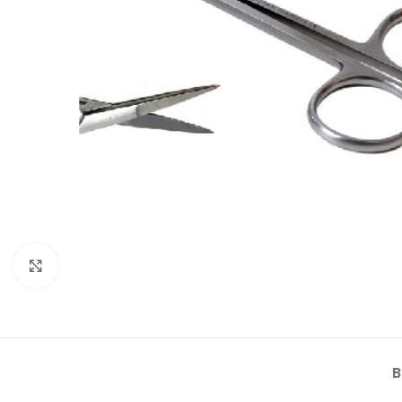
Klik om te vergroten
B