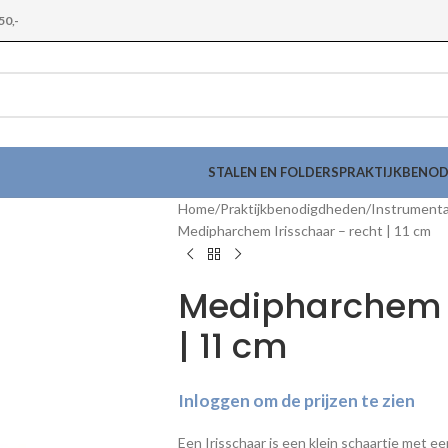
50,-
STALEN EN FOLDERS
PRAKTIJKBENO
Home
Praktijkbenodigdheden
Instrument
Medipharchem Irisschaar – recht | 11 cm
Medipharchem I
| 11 cm
Inloggen om de prijzen te zien
Een Irisschaar is een klein schaartje met e