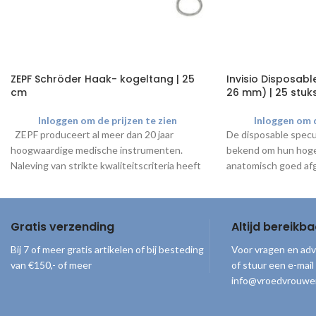
ZEPF Schröder Haak- kogeltang | 25
Invisio Disposab
cm
26 mm) | 25 stuk
Inloggen om de prijzen te zien
Inloggen om d
ZEPF produceert al meer dan 20 jaar
De disposable specul
hoogwaardige medische instrumenten.
bekend om hun hoge k
Naleving van strikte kwaliteitscriteria heeft
anatomisch goed af
de hoogste prioriteit binnen
vrouwelijke anatomie,
sterk. De specula zijn
verpakt Gebruik de
Gratis verzending
Altijd bereikba
lichtbron
voor meer z
Bij 7 of meer gratis artikelen of bij besteding
Voor vragen en adv
van €150,- of meer
of stuur een e-mail
info@vroedvrouwe
© 2026
Vroedvrouwenloket
. Alle rechten voorbehouden