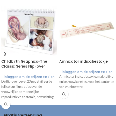
Childbirth Graphics-The
Amnicator indicatiestokje
Classic Series Flip-over
Inloggen om de prijzen te zien
Inloggen om de prijzen te zien
Amnicator indicatiestokje: makkelijke
De flip-over bevat 23 gedetailleerde
en betrouwbare test voor het aantonen
full colour illustraties over de
van vruchtwater.
vrouwelijke en mannelijke
reproductieve anatomie, bevruchting,
ontwikkeling van de foetus,
veranderingen tijdens de
zwangerschap, geboorte en
Gratis verzending