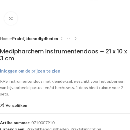
Klik om te vergroten
Home
Praktijkbenodigdheden
Medipharchem Instrumentendoos – 21 x 10 x
3 cm
Inloggen om de prijzen te zien
RVS instrumentendoos met klemdeksel; geschikt voor het opbergen
van bijvoorbeeld partus- en/of hechtsets. 1 doos biedt ruimte voor 2
sets.
Vergelijken
Artikelnummer:
0710007910
Categorieën:
Praktijkbenodigdheden
,
Praktijkinrichting