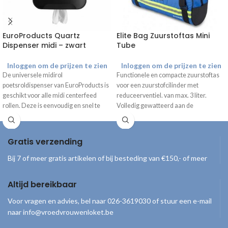
EuroProducts Quartz
Elite Bag Zuurstoftas Mini
Dispenser midi – zwart
Tube
Inloggen om de prijzen te zien
Inloggen om de prijzen te zien
De universele midirol
Functionele en compacte zuurstoftas
poetsroldispenser van EuroProducts is
voor een zuurstofcilinder met
geschikt voor alle midi centerfeed
reduceerventiel. van max. 3 liter.
rollen. Deze is eenvoudig en snel te
Volledig gewatteerd aan de
doseren en hygiënisch in gebruik.
binnenzijde om de zuurstofcilinder
maximaal te beschermen.
Gratis verzending
Bij 7 of meer gratis artikelen of bij besteding van €150,- of meer
Altijd bereikbaar
Voor vragen en advies, bel naar 026-3619030 of stuur een e-mail
naar info@vroedvrouwenloket.be