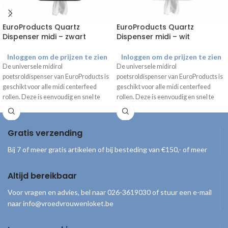
EuroProducts Quartz
EuroProducts Quartz
Dispenser midi – zwart
Dispenser midi – wit
Inloggen om de prijzen te zien
Inloggen om de prijzen te zien
De universele midirol
De universele midirol
poetsroldispenser van EuroProducts is
poetsroldispenser van EuroProducts is
geschikt voor alle midi centerfeed
geschikt voor alle midi centerfeed
rollen. Deze is eenvoudig en snel te
rollen. Deze is eenvoudig en snel te
doseren en hygiënisch in gebruik.
doseren en hygiënisch in gebruik.
Gratis verzending
Bij 7 of meer gratis artikelen of bij besteding van €150,- of meer
Altijd bereikbaar
Voor vragen en advies, bel naar 026-3619030 of stuur een e-mail
naar info@vroedvrouwenloket.be