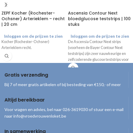
ZEPF Kocher (Rochester-
Ascensia Contour Next
Ochsner) Arterieklem – recht
bloedglucose teststrips | 100
| 20 cm
stuks
Inloggen om de prijzen te zien
Inloggen om de prijzen te zien
Kocher (Rochester-Ochsner)
De Ascensia Contour Next strips
Arterieklem recht.
(voorheen de Bayer Contour Next
teststrips) zijn zeer nauwkeurige en
zelfcoderende glucose teststrips voor
het meten van de hoeveelheid glucose
in het bloed. Nb. Uitsluitend voor
Gratis verzending
gebruik met de
Bayer Contour XT
meter
en Contour Next One
Bij 7 of meer gratis artikelen of bij besteding van €150,- of meer
bloedsuikermeter.
Altijd bereikbaar
Voor vragen en advies, bel naar 026-3619030 of stuur een e-mail
naar info@vroedvrouwenloket.be
In samenwerking