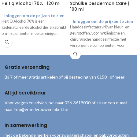
Heltiq Alcohol 70% | 120 ml
Schülke Desderman Care |
100 ml
Inloggen om de prijzen te zien
Inloggen om de prijzen te zien
HeltiQ Alcohol 70% is een
Handdesinfectans vrij van kleur- en
gedenatureerde alcohol die je gebruikt
geurstoffen, voor hygiënische en
om instrumenten mee te reinigen.
chirurgische handdesinfectie met
verzorgende componenten, voor
professioneel en niet-professioneel
gebruik.
Gratis verzending
Bij 7 of meer gratis artikelen of bij besteding van €150,- of meer
Altijd bereikbaar
Voor vragen en advies, bel naar 026-3619030 of stuur een e-mail
naar info@vroedvrouwenloket.be
In samenwerking
met de bekende merken voor zwangerschaps- en babyproducten,