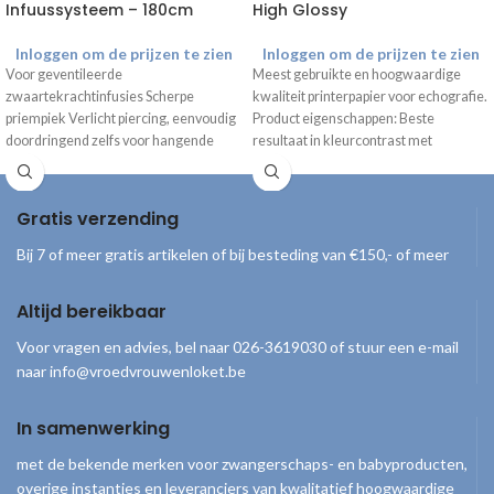
Infuussysteem – 180cm
High Glossy
Inloggen om de prijzen te zien
Inloggen om de prijzen te zien
Voor geventileerde
Meest gebruikte en hoogwaardige
zwaartekrachtinfusies Scherpe
kwaliteit printerpapier voor echografie.
priempiek Verlicht piercing, eenvoudig
Product eigenschappen: Beste
doordringend zelfs voor hangende
resultaat in kleurcontrast met
containers Leegt zonder residu
glanseffect Afmetingen rol: 11 cm
Bacterieel goed afgesloten Handige
Gratis verzending
Bij 7 of meer gratis artikelen of bij besteding van €150,- of meer
Altijd bereikbaar
Voor vragen en advies, bel naar 026-3619030 of stuur een e-mail
naar info@vroedvrouwenloket.be
In samenwerking
met de bekende merken voor zwangerschaps- en babyproducten,
overige instanties en leveranciers van kwalitatief hoogwaardige