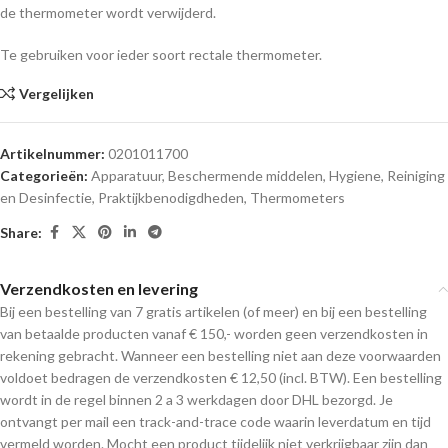
de thermometer wordt verwijderd.
Te gebruiken voor ieder soort rectale thermometer.
Vergelijken
Artikelnummer:
0201011700
Categorieën:
Apparatuur
,
Beschermende middelen
,
Hygiene, Reiniging
en Desinfectie
,
Praktijkbenodigdheden
,
Thermometers
Share:
Verzendkosten en levering
Bij een bestelling van 7 gratis artikelen (of meer) en bij een bestelling
van betaalde producten vanaf € 150,- worden geen verzendkosten in
rekening gebracht. Wanneer een bestelling niet aan deze voorwaarden
voldoet bedragen de verzendkosten € 12,50 (incl. BTW). Een bestelling
wordt in de regel binnen 2 a 3 werkdagen door DHL bezorgd. Je
ontvangt per mail een track-and-trace code waarin leverdatum en tijd
vermeld worden. Mocht een product tijdelijk niet verkrijgbaar zijn dan