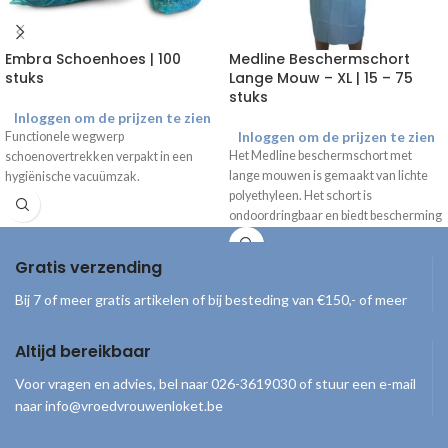
Embra Schoenhoes | 100
Medline Beschermschort
stuks
Lange Mouw – XL | 15 – 75
stuks
Inloggen om de prijzen te zien
Inloggen om de prijzen te zien
Functionele wegwerp
Het Medline beschermschort met
schoenovertrekken verpakt in een
lange mouwen is gemaakt van lichte
hygiënische vacuümzak.
polyethyleen. Het schort is
ondoordringbaar en biedt bescherming
tegen reinigingsmiddelen en
vloeistofpenetratie. Wordt geleverd in
Gratis verzending
een dispenserdoos (15 stuks)
Bij 7 of meer gratis artikelen of bij besteding van €150,- of meer
Altijd bereikbaar
Voor vragen en advies, bel naar 026-3619030 of stuur een e-mail
naar info@vroedvrouwenloket.be