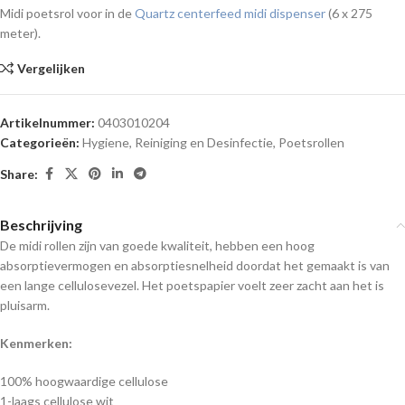
Midi poetsrol voor in de
Quartz centerfeed midi dispenser
(6 x 275
meter).
Vergelijken
Artikelnummer:
0403010204
Categorieën:
Hygiene, Reiniging en Desinfectie
,
Poetsrollen
Share:
Beschrijving
De midi rollen zijn van goede kwaliteit, hebben een hoog
absorptievermogen en absorptiesnelheid doordat het gemaakt is van
een lange cellulosevezel. Het poetspapier voelt zeer zacht aan het is
pluisarm.
Kenmerken:
100% hoogwaardige cellulose
1-laags cellulose wit