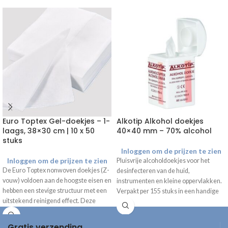
Euro Toptex Gel-doekjes – 1-
Alkotip Alkohol doekjes
laags, 38×30 cm | 10 x 50
40×40 mm – 70% alcohol
stuks
Inloggen om de prijzen te zien
Inloggen om de prijzen te zien
Pluisvrije alcoholdoekjes voor het
De Euro Toptex nonwoven doekjes (Z-
desinfecteren van de huid,
vouw) voldoen aan de hoogste eisen en
instrumenten en kleine oppervlakken.
hebben een stevige structuur met een
Verpakt per 155 stuks in een handige
uitstekend reinigend effect. Deze
dispenser.
doekjes zijn een goed alternatief voor
de Kimtech (gel)doekjes die niet meer
Gratis verzending