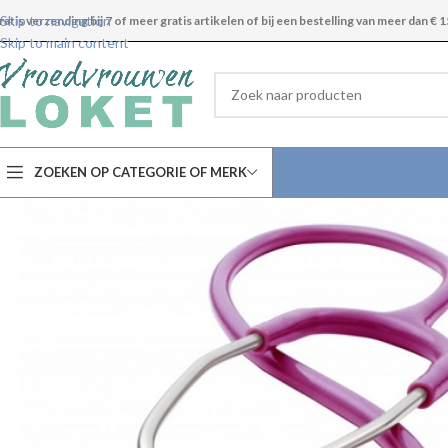
Skip to navigation
ratis verzending bij 7 of meer gratis artikelen of bij een bestelling van meer dan € 1
Skip to main content
ZOEKEN OP CATEGORIE OF MERK