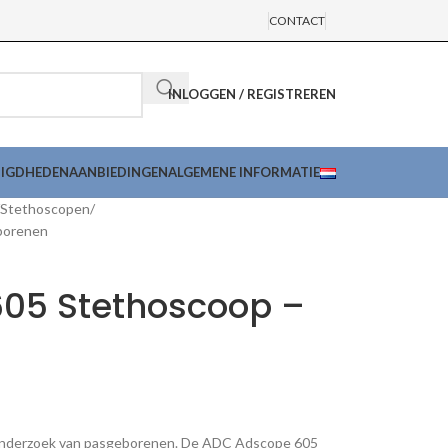
CONTACT
INLOGGEN / REGISTREREN
DIGDHEDEN
AANBIEDINGEN
ALGEMENE INFORMATIE
Stethoscopen
borenen
05 Stethoscoop –
onderzoek van pasgeborenen. De ADC Adscope 605