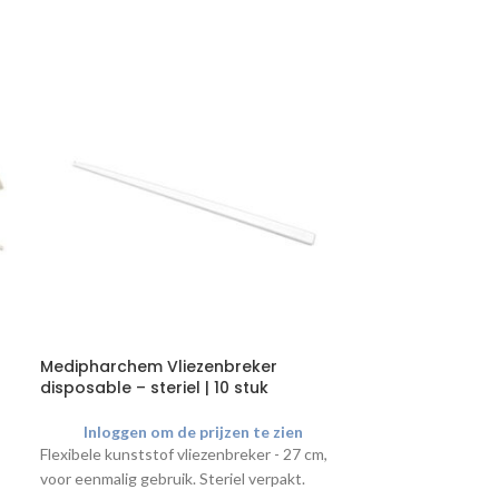
Medipharchem Vliezenbreker
Welch Allyn D
disposable – steriel | 10 stuk
bloeddrukmete
11
Inloggen om de prijzen te zien
Inloggen o
Flexibele kunststof vliezenbreker - 27 cm,
Een Durashock D
voor eenmalig gebruik. Steriel verpakt.