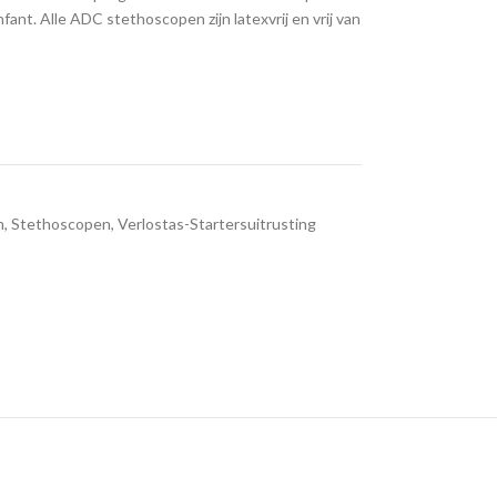
nfant. Alle ADC stethoscopen zijn latexvrij en vrij van
m
,
Stethoscopen
,
Verlostas-Startersuitrusting