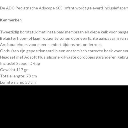
De ADC Pediatrische Adscope 605 Infant wordt geleverd inclusief apart
Kenmerken
Tweezijdig borststuk met instelbaar membraan en diepe kelk voor pasg
Beluister hoog- of laagfrequente tonen door een lichte aanpassing van 
Antikoudehoes voor meer comfort tijdens het onderzoek
Oorbuizen zijn gepositioneerd in een anatomisch correcte hoek voor e
Headset met Adsoft Plus silicone klikvaste oordopjes garanderen gebr
Inclusief Scope ID-tag
Gewicht 117 gr
Totale lengte: 78 cm
Lengte slang: 53 cm