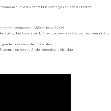
 membraan, 2 paar Adsoft Plus oordopjes en een ID-kaartje.
eborenen (membraan: 2.85cm; kelk: 2.2cm)
de druk op het borststuk. Lichte druk voor lage frequentie; meer druk v
en goede pasvorm in de oorkanalen
uiksgemak en een optimale akoestische dichting