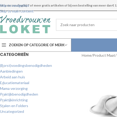
Skip to navigation
ratis verzending bij 7 of meer gratis artikelen of bij een bestelling van meer dan € 1
Skip to main content
ZOEKEN OP CATEGORIE OF MERK
CATEGORIEËN
Home
Product Maat/T
(Borst)voedingsbenodigdheden
Aanbiedingen
Arbeid aan huis
Educatiemateriaal
Mama verzorging
Praktijkbenodigdheden
Praktijkinrichting
Stalen en Folders
Uncategorized