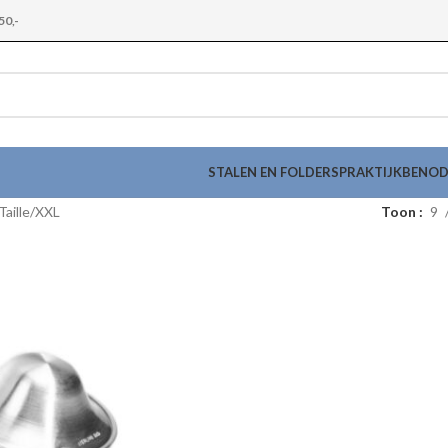
50,-
STALEN EN FOLDERS
PRAKTIJKBENO
aille
XXL
Toon
9