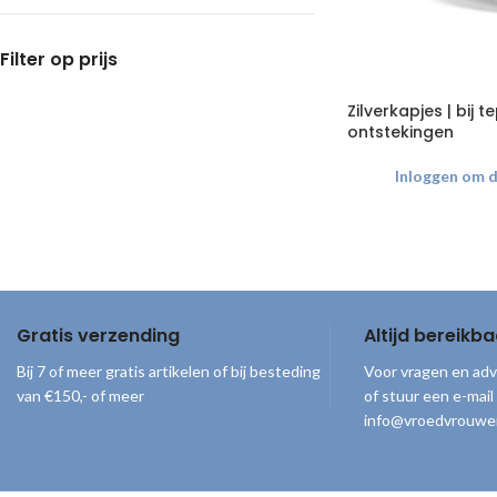
Filter op prijs
Zilverkapjes | bij 
ontstekingen
Inloggen om de
Gratis verzending
Altijd bereikba
Bij 7 of meer gratis artikelen of bij besteding
Voor vragen en adv
van €150,- of meer
of stuur een e-mail
info@vroedvrouwe
© 2026
Vroedvrouwenloket
. Alle rechten voorbehouden