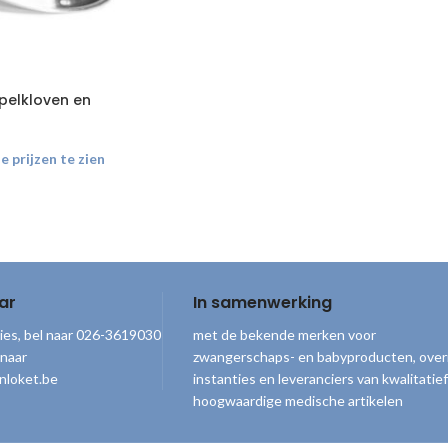
tepelkloven en
 prijzen te zien
ar
In samenwerking
ies, bel naar 026-3619030
met de bekende merken voor
 naar
zwangerschaps- en babyproducten, over
nloket.be
instanties en leveranciers van kwalitatief
hoogwaardige medische artikelen