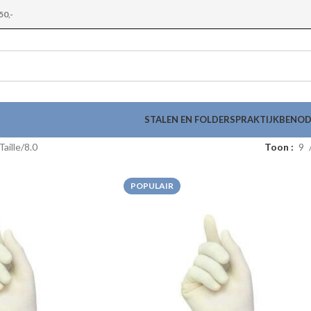
50,-
STALEN EN FOLDERS
PRAKTIJKBENO
aille
8.0
Toon
9
POPULAIR