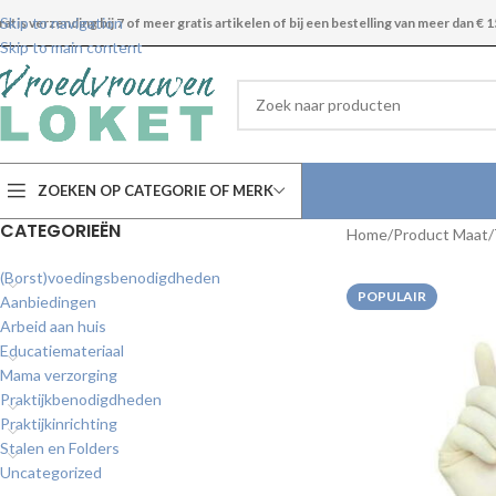
Skip to navigation
ratis verzending bij 7 of meer gratis artikelen of bij een bestelling van meer dan € 1
Skip to main content
ZOEKEN OP CATEGORIE OF MERK
CATEGORIEËN
Home
Product Maat/T
(Borst)voedingsbenodigdheden
POPULAIR
Aanbiedingen
Arbeid aan huis
Educatiemateriaal
Mama verzorging
Praktijkbenodigdheden
Praktijkinrichting
Stalen en Folders
Uncategorized