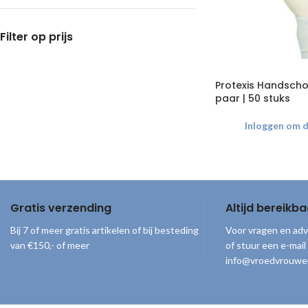
Filter op prijs
Protexis Handscho
paar | 50 stuks
Inloggen om de
Gratis verzending
Altijd bereikba
Bij 7 of meer gratis artikelen of bij besteding
Voor vragen en adv
van €150,- of meer
of stuur een e-mail
info@vroedvrouwe
© 2026
Vroedvrouwenloket
. Alle rechten voorbehouden