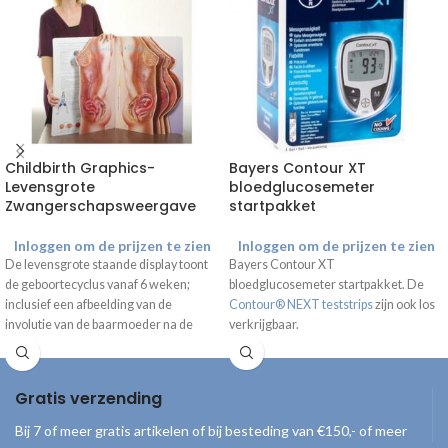
Childbirth Graphics-
Bayers Contour XT
Levensgrote
bloedglucosemeter
Zwangerschapsweergave
startpakket
Inloggen om de prijzen te zien
Inloggen om de prijzen te zien
De levensgrote staande display toont
Bayers Contour XT
de geboortecyclus vanaf 6 weken;
bloedglucosemeter startpakket. De
inclusief een afbeelding van de
Contour® NEXT teststrips
zijn ook los
involutie van de baarmoeder na de
verkrijgbaar.
bevalling. De afbeeldingen laten de
groei van de foetus zien gedurende de
zwangerschap, met daarbij duidelijke
Gratis verzending
informatie en tips. *Alleen beschikbaar
met Engelse tekst
Bij 7 of meer gratis artikelen of bij besteding van €150,- of meer