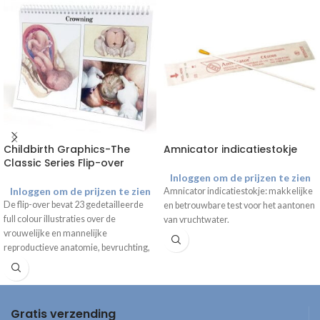
Childbirth Graphics-The
Amnicator indicatiestokje
Classic Series Flip-over
Inloggen om de prijzen te zien
Inloggen om de prijzen te zien
Amnicator indicatiestokje: makkelijke
De flip-over bevat 23 gedetailleerde
en betrouwbare test voor het aantonen
full colour illustraties over de
van vruchtwater.
vrouwelijke en mannelijke
reproductieve anatomie, bevruchting,
ontwikkeling van de foetus,
veranderingen tijdens de
zwangerschap, geboorte en
verschijningsvormen van de baby. De
Gratis verzending
onderzijde kan zo worden gevouwen