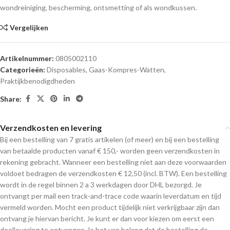
wondreiniging, bescherming, ontsmetting of als wondkussen.
Vergelijken
Artikelnummer:
0805002110
Categorieën:
Disposables
,
Gaas-Kompres-Watten
,
Praktijkbenodigdheden
Share:
Verzendkosten en levering
Bij een bestelling van 7 gratis artikelen (of meer) en bij een bestelling
van betaalde producten vanaf € 150,- worden geen verzendkosten in
rekening gebracht. Wanneer een bestelling niet aan deze voorwaarden
voldoet bedragen de verzendkosten € 12,50 (incl. BTW). Een bestelling
wordt in de regel binnen 2 a 3 werkdagen door DHL bezorgd. Je
ontvangt per mail een track-and-trace code waarin leverdatum en tijd
vermeld worden. Mocht een product tijdelijk niet verkrijgbaar zijn dan
ontvang je hiervan bericht. Je kunt er dan voor kiezen om eerst een
deellevering te ontvangen. Is het van belang dat de bestelling de