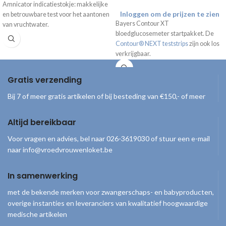
Amnicator indicatiestokje: makkelijke
Inloggen om de prijzen te zien
en betrouwbare test voor het aantonen
Bayers Contour XT
van vruchtwater.
bloedglucosemeter startpakket. De
Contour® NEXT teststrips
zijn ook los
verkrijgbaar.
Gratis verzending
Bij 7 of meer gratis artikelen of bij besteding van €150,- of meer
Altijd bereikbaar
Voor vragen en advies, bel naar 026-3619030 of stuur een e-mail
naar info@vroedvrouwenloket.be
In samenwerking
met de bekende merken voor zwangerschaps- en babyproducten,
overige instanties en leveranciers van kwalitatief hoogwaardige
medische artikelen