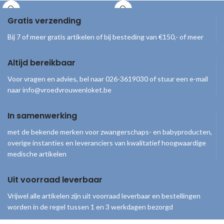
prioriteit binnen
een aan/uitknop. Batterijduur van max.
2 uur (batterij is niet te vervangen).
Gratis verzending
Bij 7 of meer gratis artikelen of bij besteding van €150,- of meer
Altijd bereikbaar
Voor vragen en advies, bel naar 026-3619030 of stuur een e-mail
naar info@vroedvrouwenloket.be
In samenwerking
met de bekende merken voor zwangerschaps- en babyproducten,
overige instanties en leveranciers van kwalitatief hoogwaardige
medische artikelen
Uit voorraad leverbaar
Vrijwel alle artikelen zijn uit voorraad leverbaar en bestellingen
worden in de regel tussen 1 en 3 werkdagen bezorgd
© 2026
Vroedvrouwenloket
. Alle rechten voorbehouden