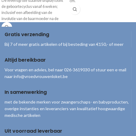
De levensgrote staande display toont
cm.
de geboortecyclus vanaf 6 weken;
inclusief een afbeelding van de
involutie van de baarmoeder na de
bevalling. De afbeeldingen laten de
groei van de foetus zien gedurende de
Gratis verzending
zwangerschap, met daarbij duidelijke
informatie en tips. *Alleen beschikbaar
Bij 7 of meer gratis artikelen of bij besteding van €150,- of meer
met Engelse tekst
Altijd bereikbaar
Voor vragen en advies, bel naar 026-3619030 of stuur een e-mail
naar info@vroedvrouwenloket.be
In samenwerking
met de bekende merken voor zwangerschaps- en babyproducten,
overige instanties en leveranciers van kwalitatief hoogwaardige
medische artikelen
Uit voorraad leverbaar