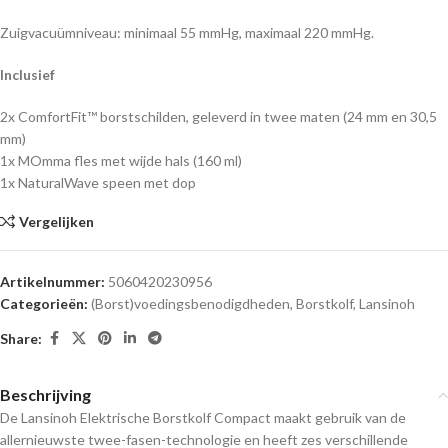
Zuigvacuümniveau: minimaal 55 mmHg, maximaal 220 mmHg.
Inclusief
2x ComfortFit™ borstschilden, geleverd in twee maten (24 mm en 30,5
mm)
1x MOmma fles met wijde hals (160 ml)
1x NaturalWave speen met dop
Vergelijken
Artikelnummer:
5060420230956
Categorieën:
(Borst)voedingsbenodigdheden
,
Borstkolf
,
Lansinoh
Share:
Beschrijving
De Lansinoh Elektrische Borstkolf Compact maakt gebruik van de
allernieuwste twee-fasen-technologie en heeft zes verschillende