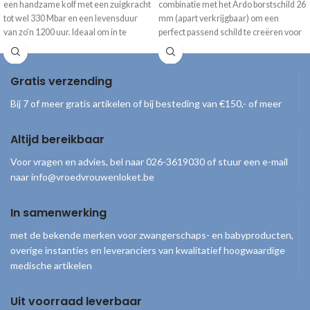
een handzame kolf met een zuigkracht
combinatie met het Ardo borstschild 26
tot wel 330 Mbar en een levensduur
mm (apart verkrijgbaar) om een
van zo'n 1200 uur. Ideaal om in te
perfect passend schild te creëren voor
zetten voor de verhuur. 2 jaar garantie
de Ardo borstkolf.
(ingaande op de dag van aankoop).
Gratis verzending
Bij 7 of meer gratis artikelen of bij besteding van €150,- of meer
Altijd bereikbaar
Voor vragen en advies, bel naar 026-3619030 of stuur een e-mail
naar info@vroedvrouwenloket.be
In samenwerking
met de bekende merken voor zwangerschaps- en babyproducten,
overige instanties en leveranciers van kwalitatief hoogwaardige
medische artikelen
Uit voorraad leverbaar