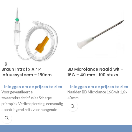
Braun Intrafix Air P
BD Microlance Naald wit –
Infuussysteem – 180cm
16G – 40 mm | 100 stuks
Inloggen om de prijzen te zien
Inloggen om de prijzen te zien
Voor geventileerde
Naalden BD Microlance 16G wit 1,6 x
zwaartekrachtinfusies Scherpe
40 mm.
priempiek Verlicht piercing, eenvoudig
doordringend zelfs voor hangende
containers Leegt zonder residu
Bacterieel goed afgesloten Handige