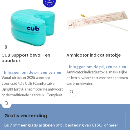
CUB Support beval- en
Amnicator indicatiestokje
baarkruk
Inloggen om de prijzen te zien
Inloggen om de prijzen te zien
Amnicator indicatiestokje: makkelijke
Vanaf oktober 2025 weer op
en betrouwbare test voor het aantonen
voorraad!
De CUB (
C
omfortable
van vruchtwater.
U
pright
B
irth) is het moderne antwoord
op de traditionele baarkruk! Compleet
geleverd inclusief draagtas, handpomp
en gebruiksaanwijzing.
Gratis verzending
Bij 7 of meer gratis artikelen of bij besteding van €150,- of meer