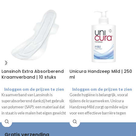
Lansinoh Extra Absorberend
Unicura Handzeep Mild | 250
Kraamverband | 10 stuks
ml
Inloggen om de prijzen te zien
Inloggen om de prijzen te zien
Kraamverband van Lansinoh is
Goede hygiëne is belangrijk, vooral
superabsorberend dankzij het gebruik
tijdens de kraamweken. Unicura
van polymeer (SAP): een materiaal dat
Handzeep Mild zorgt op milde wijze
in staat is vele malen het eigen gewicht
voor een effectieve barrière tegen
aan water op te nemen en vast te
bacteriën.
houden.. De anatomische vorm zorgt
ervoor dat het verband comfortabel
Gratis verzending