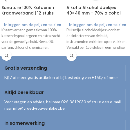
Sanature 100% Katoenen
Alkotip Alkohol doekjes
Kraamverband | 12 stuks
40×40 mm – 70% alcohol
Inloggen om de prijzen te zien
Inloggen om de prijzen te zien
Kraamverband gemaakt van 100%
Pluisvrije alcoholdoekjes voor het
katoen; hypoallergeen en extra zacht
desinfecteren van de huid,
voor de gevoelige huid. Bevat 0%
instrumenten en kleine oppervlakken.
parfum, chloor of chemicaliën.
Verpakt per 155 stuks in een handige
dispenser.
Gratis verzending
Bij 7 of meer gratis artikelen of bij besteding van €150,- of meer
Altijd bereikbaar
Voor vragen en advies, bel naar 026-3619030 of stuur een e-mail
naar info@vroedvrouwenloket.be
In samenwerking