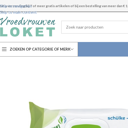
Skip to navigation
ratis verzending bij 7 of meer gratis artikelen of bij een bestelling van meer dan € 1
Skip to main content
ZOEKEN OP CATEGORIE OF MERK