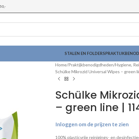
50,-
STALEN EN FOLDERS
PRAKTIJKBENO
Home
Praktijkbenodigdheden
Hygiene, Rei
Schülke Mikrozid Universal Wipes – green li
Schülke Mikrozi
– green line | 11
Inloggen om de prijzen te zien
100% plasticvrije reinigings- en desinfect