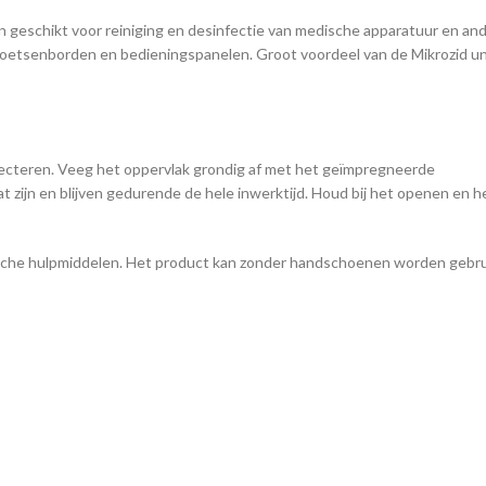
jn geschikt voor reiniging en desinfectie van medische apparatuur en an
toetsenborden en bedieningspanelen. Groot voordeel van de Mikrozid uni
infecteren. Veeg het oppervlak grondig af met het geïmpregneerde
t zijn en blijven gedurende de hele inwerktijd. Houd bij het openen en h
edische hulpmiddelen. Het product kan zonder handschoenen worden gebr