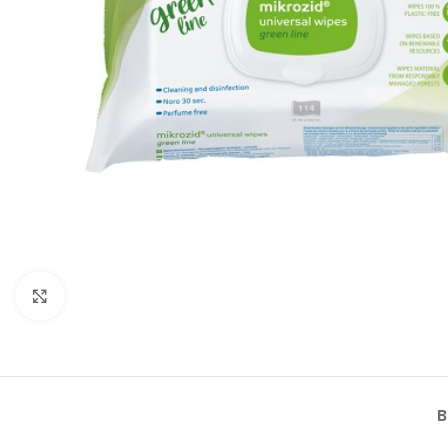
Klik om te vergroten
B