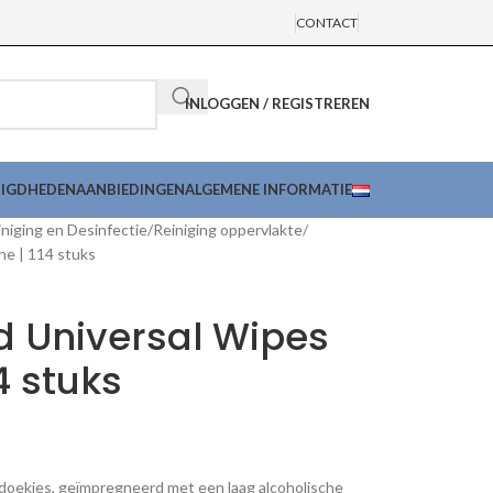
CONTACT
INLOGGEN / REGISTREREN
DIGDHEDEN
AANBIEDINGEN
ALGEMENE INFORMATIE
niging en Desinfectie
Reiniging oppervlakte
ne | 114 stuks
d Universal Wipes
4 stuks
iedoekjes, geïmpregneerd met een laag alcoholische